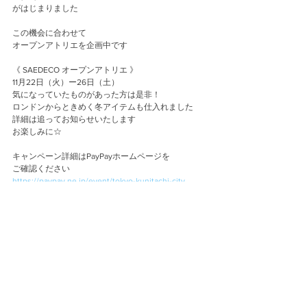
がはじまりました
この機会に合わせて
オープンアトリエを企画中です
《 SAEDECO オープンアトリエ 》
11月22日（火）ー26日（土）
気になっていたものがあった方は是非！
ロンドンからときめく冬アイテムも仕入れました
詳細は追ってお知らせいたします
お楽しみに☆
キャンペーン詳細はPayPayホームページを
ご確認ください
https://paypay.ne.jp/event/tokyo-kunitachi-city
Event
コメント