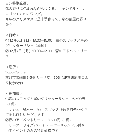
ョン特別企画。
森の香りに包まれながらつくる、キャンドルと、オ
レゴンモミのスワッグ。
今年のクリスマスは是非手作りで、冬の部屋に彩り
を☆
＜日時＞
① 12月6日（日）13:00—15:00　森のスワッグと星の
グリッターサシェ【満席】
② 12月7日（月）10:00—12:00　森のアドベントリー
ス
＜場所＞
Sopo Candle
立川市柴崎町3-5-9 カーサ立川303（JR立川駅南口よ
り徒歩3分）
＜参加費＞
①森のスワッグと星のグリッターサシェ　6,500円
（+税）
　サシェ（径7cm）1点、スワッグ（長さ約45cm）1
点をお作りいただけます
②森のアドベントリース　8,500円（+税）
　リース（サイズ30cm）テーパーキャンドル付き
※本イベントのみの特別価格です