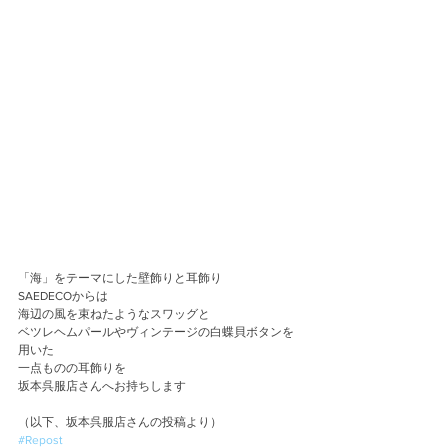
「海」をテーマにした壁飾りと耳飾り
SAEDECOからは
海辺の風を束ねたようなスワッグと
ベツレヘムパールやヴィンテージの白蝶貝ボタンを
用いた
一点ものの耳飾りを
坂本呉服店さんへお持ちします
（以下、坂本呉服店さんの投稿より）
#Repost