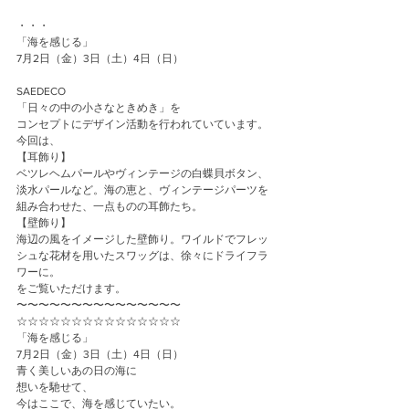
・・・
「海を感じる」
7月2日（金）3日（土）4日（日）
SAEDECO
「日々の中の小さなときめき」を
コンセプトにデザイン活動を行われていています。
今回は、
【耳飾り】
ベツレヘムパールやヴィンテージの白蝶貝ボタン、
淡水パールなど。海の恵と、ヴィンテージパーツを
組み合わせた、一点ものの耳飾たち。
【壁飾り】
海辺の風をイメージした壁飾り。ワイルドでフレッ
シュな花材を用いたスワッグは、徐々にドライフラ
ワーに。
をご覧いただけます。
〜〜〜〜〜〜〜〜〜〜〜〜〜〜〜
☆☆☆☆☆☆☆☆☆☆☆☆☆☆☆
「海を感じる」
7月2日（金）3日（土）4日（日）
青く美しいあの日の海に
想いを馳せて、
今はここで、海を感じていたい。