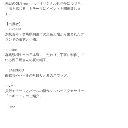
先日のOLN×namintomオリジナル兵児帯につづき、
「海を感じる」をテーマにイベントを開催致しま
す。
【出展者】
・KIRISEN
創業百年・群馬県桐生市の染色工場から生まれたブ
ランドの浴衣と小物。
・usine
群馬県桐生市の日本製にこだわり、丁寧に制作して
いる帽子屋さんの夏の帽子。
・SAEDECO
白蝶貝やパールの耳飾りと夏のスワッグ。
・v.v
貝殻モチーフとパールの新作シルバーアクセサリー
「コキーユ」のご紹介。
・iyao
「海の生き物」をテーマにビーズ刺繍したアクセサ
リー
【特別展示】