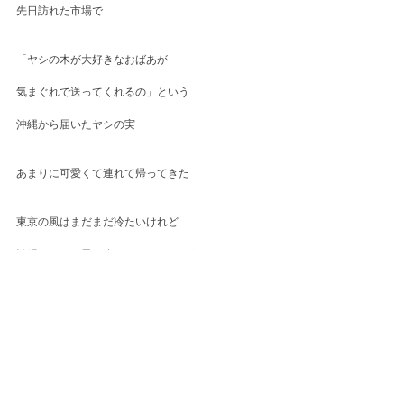
先日訪れた市場で
「ヤシの木が大好きなおばあが
気まぐれで送ってくれるの」という
沖縄から届いたヤシの実
あまりに可愛くて連れて帰ってきた
東京の風はまだまだ冷たいけれど
沖縄はどんな風が吹いているのだろう
Others
コメント