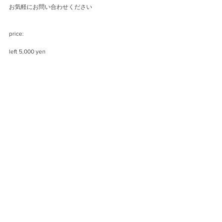
お気軽にお問い合わせください
price:
left 5,000 yen
right 4,500 yen
size:
ボタン直径 28mm
Works
コメント
コメントを追加…