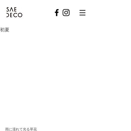
初夏
雨に濡れて光る草花