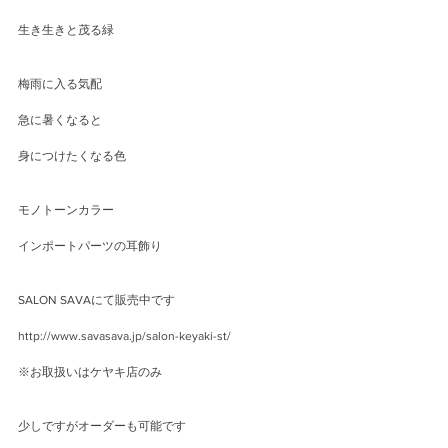
生き生きと茂る緑
梅雨に入る気配
急に暑くなると
身につけたくなる色
モノトーンカラー
インポートパーツの耳飾り
SALON SAVAにて販売中です
http://www.savasava.jp/salon-keyaki-st/
※お取扱いはケヤキ店のみ
少しですがオーダーも可能です