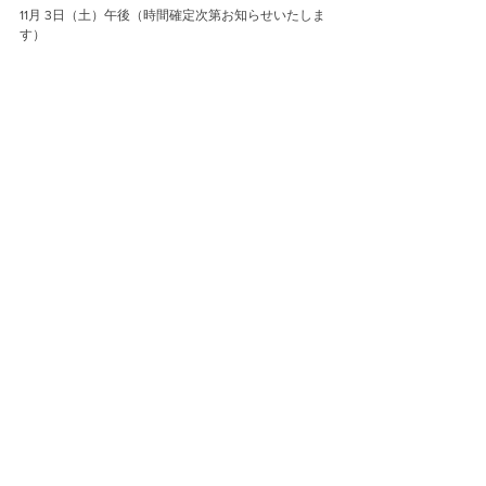
11月 3日（土）午後（時間確定次第お知らせいたしま
す）
「３人の耳飾り」
http://t-museumshop.com/2018/10/03/vol13/
＊ photo: CHANEL Vintage Button（sold out）
Event
コメント
コメントを追加…