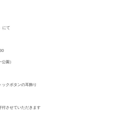
」にて
30
一公園）
トックボタンの耳飾り
寄付させていただきます