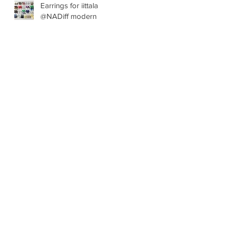
Earrings for iittala
@NADiff modern