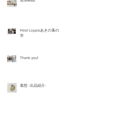
Höst Loppisあきの蚤の
市
Thank you!
着想 -出品紹介-