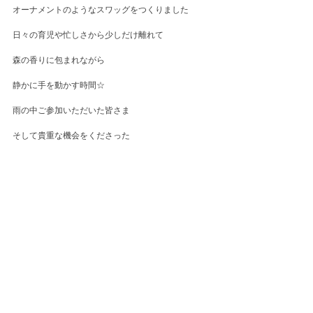
オーナメントのようなスワッグをつくりました
日々の育児や忙しさから少しだけ離れて
森の香りに包まれながら
静かに手を動かす時間☆
雨の中ご参加いただいた皆さま
そして貴重な機会をくださった
Found and Madeさん
ありがとうございました！
出来上がりの写真を撮るのを忘れてしまいました
が、、
皆さん素敵な仕上がりでした☆
Event