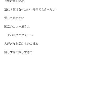
今年最後の納品
週に１度は食べたい（毎日でも食べたい）
愛して止まない
国立のカレー屋さん
「ダバ☆クニタチ」へ
大好きなお店からのご注文
嬉しすぎて嬉しすぎて
珍しくお作りするときに緊張しました
今日から始まった
「ゆく年くる年ターリー」
最高でした！大満足！
メニューはスタッフの切り絵作家さんが作られたも
の