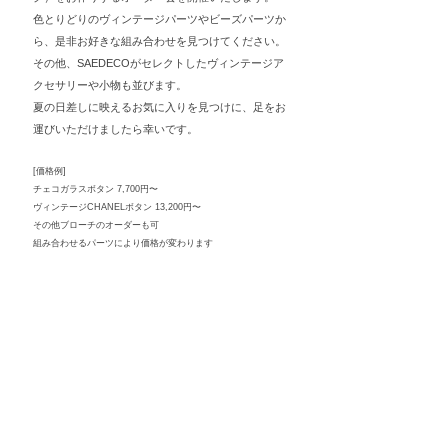
色とりどりのヴィンテージパーツやビーズパーツか
ら、是非お好きな組み合わせを見つけてください。
その他、SAEDECOがセレクトした
ヴィンテージア
クセサリーや小物も
並びます。
夏の日差しに映えるお気に入りを
見つけに、足をお
運びいただけましたら幸いです。
​[価格例]
チェコガラスボタン 7,700円〜
ヴィンテージ
CHANELボタン 13,200円〜
​その他ブローチのオーダーも可
組み合わせるパーツにより価格が変わります
（納期約1ヶ月、郵送にてお渡し）​
日時：2025年
6
月
20
日（金）ー
23
日（月）
10:00ー16:00
場所：東京都国立市谷保5119 やぼろじ内／蔵2階​
→
アクセス
会場のスペースが限られるため、ご予約制（各回8名様ま
で）とさせていただきます
6月7日(土) 21:00〜 ご予約受付開始