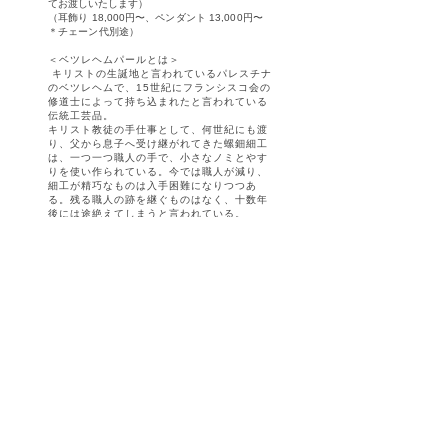
てお渡しいたします）
（耳飾り 18,000円〜、ペンダント 13,000円〜
＊チェーン代別途）
＜ベツレヘムパールとは＞
キリストの生誕地と言われているパレスチナ
のベツレヘムで、15世紀にフランシスコ会の
修道士によって持ち込まれたと言われている
伝統工芸品。
キリスト教徒の手仕事として、何世紀にも渡
り、父から息子へ受け継がれてきた螺鈿細工
は、一つ一つ職人の手で、小さなノミとやす
りを使い作られている。今では職人が減り、
細工が精巧なものは入手困難になりつつあ
る。残る職人の跡を継ぐものはなく、十数年
後には途絶えてしまうと言われている。
日時：2021年5月21日（金）ー 5月25日（火）
10:00ー17:00（金/月/火は16:00まで）
場所：東京都国立市谷保5119 やぼろじ内／蔵 2階​
→
アクセス
新型コロナウイルス対策のため、ご入場は完全予
約制とさせていただきます
受付終了