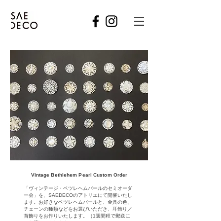
Vintage Bethlehem Pearl Custom Order
「ヴィンテージ・ベツレヘムパールのセミオーダ
ー会」を、SAEDECOのアトリエにて開催いたし
ます。
お好きなベツレヘムパールと、金具の色、
チェーンの種類などをお選びいただき、耳飾り／
首飾りをお作りいたします。（1週間程で郵送に