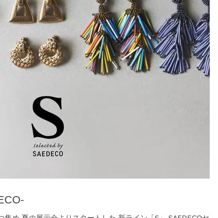
DECO-
SAEDECOセレ