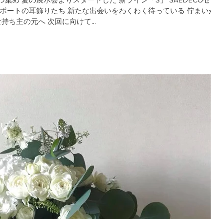
愛おしい 新たな巡り会い 新たな持ち主の元へ 次回に向けて...