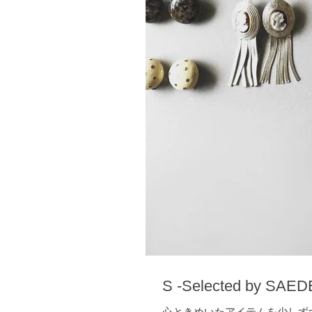
S -Selected by SAE
心ときめいたアイテムを少しずつ集め 夏の展示会よりスタートした 新ライン「S」 