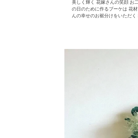
美しく輝く 花嫁さんの笑顔 お二人の笑顔溢れる毎日を イメージしながら 人生の中で 大切な1日 そ
の日のために作るブーケは 花材選びからお届けするまで ずっと緊張している そして同時に たくさ
んの幸せのお裾分けをいただく 幸