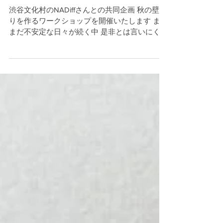
modern
渋谷文化村のNADiffさんとの共同企画 秋の壁飾
りを作るワークショップを開催いたします まだ
まだ不安定な日々が続く中 是非とは言いにくい
状況ですが 少人数制での開催、感染対策万全で
お待ちしております 日 時：9月11日（土）
14：00-15：30 ...