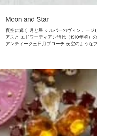
Moon and Star
夜空に輝く 月と星 シルバーのヴィンテージピ
アスと エドワーディアン時代（1910年頃）の
アンティーク三日月ブローチ 夜空のようなプレ
ートは ご近所にオープンした 東欧ヴィンテー
ジ雑貨のお店 Glucklich（グリュックリッヒ）さ
んで 早速お気に入り☆ 「SAEDECO...