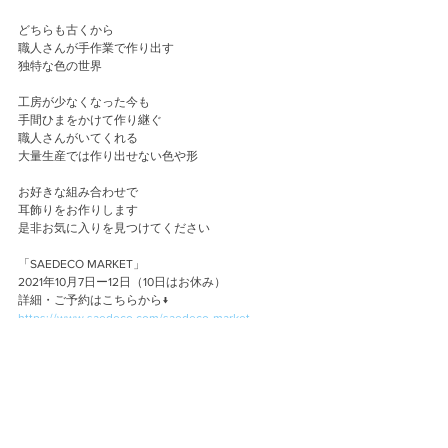
どちらも古くから
職人さんが手作業で作り出す
独特な色の世界
工房が少なくなった今も
手間ひまをかけて作り継ぐ
職人さんがいてくれる
大量生産では作り出せない色や形
お好きな組み合わせで
耳飾りをお作りします
是非お気に入りを見つけてください
「SAEDECO MARKET」
2021年10月7日ー12日（10日はお休み）
詳細・ご予約はこちらから↓
https://www.saedeco.com/saedeco-market
Atelier
Event