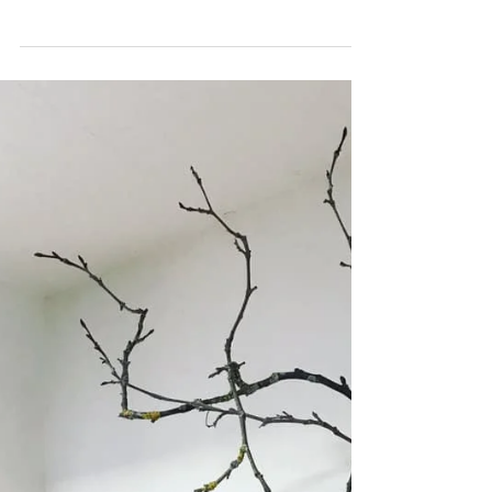
拾った ハイドパークの 大きな老木プラタナス
の枝と 写真はそれぞれの作品 同じ花材でも 出
来上がりに必ず個性が現れる It is workshop for
making...