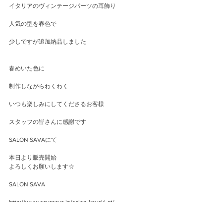
イタリアのヴィンテージパーツの耳飾り
人気の型を春色で
少しですが追加納品しました
春めいた色に
制作しながらわくわく
いつも楽しみにしてくださるお客様
スタッフの皆さんに感謝です
SALON SAVAにて
本日より販売開始
よろしくお願いします☆
SALON SAVA
http://www.savasava.jp/salon-keyaki-st/
※お取扱いはケヤキ店のみ