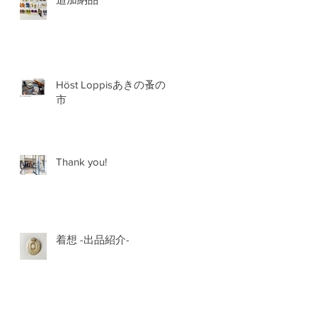
Höst Loppisあきの蚤の
市
Thank you!
着想 -出品紹介-