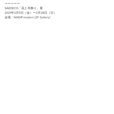
ーーーーー
SAEDECO「花と耳飾り」展
2021年3月5日（金）ー3月28日（日）
会場：NADiff modern [2F Gallery]
東京都渋谷区道玄坂2-24-1 Bunkamura B1
ーーーーー
Exhibition “Flowers and Earrings”
by SAEDECO
At NADiff modern [2F Gallery]
Tokyo, Shibuya (Bunkamura B1)
Event
コメント
コメントを追加…