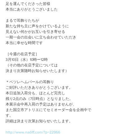
足を運んでくださった皆様
本当にありがとうございました
まるで耳飾りたちが
新たな持ち主に声をかけているように
見えない何かがお互いを引き寄せる
一期一会の出会いに立ち会わせていただき
本当に幸せな時間です
［今週の在店予定］
3月10日（水）10時ー12時
（その他の在店予定については
決まり次第随時お知らせいたします）
＊ベツレヘムパールの耳飾り
ご好評いただきありがとうございます。
本日追加入荷分も、ほとんど完売し
残り2点のみ（7日時点）となりました。
本展示会中再入荷の予定はありませんが、
また国立市アトリエにてセミオーダー会を企画中で
す。
詳細は決まり次第お知らせいたします。
http://www.nadiff.com/?p=22966