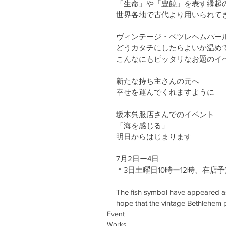
「生命」や「豊饒」を表す縁起
世界各地で古代より用いられて
ヴィンテージ・ベツレヘムパー
どうカタチにしたらよいか温め
こんなにもピッタリなお題のイ
新たな持ち主さんの元へ
幸せを運んでくれますように
坂本呉服店さんでのイベント
「海を感じる」
明日からはじまります
7月2日ー4日
＊3日土曜日10時ー12時、在店
The fish symbol have appeared as 
hope that the vintage Bethlehem p
Event
Works