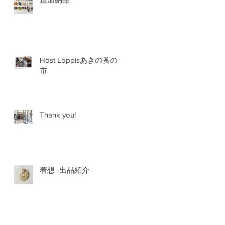
Höst Loppisあきの蚤の
市
Thank you!
着想 -出品紹介-