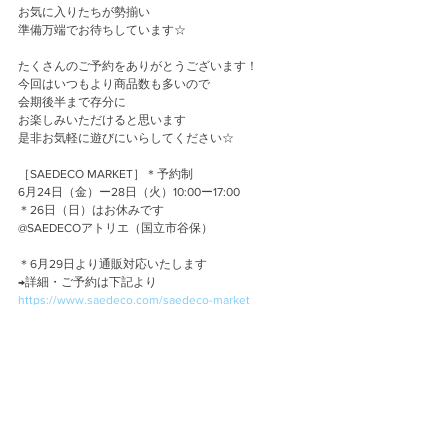
お気に入りたちが勢揃い
準備万端でお待ちしています☆
たくさんのご予約をありがとうございます！
今回はいつもより商品数も多いので
会期後半まで存分に
お楽しみいただけると思います
是非お気軽に遊びにいらしてください☆
［SAEDECO MARKET］＊予約制
6月24日（金）ー28日（火）10:00ー17:00
＊26日（日）はお休みです
@SAEDECOアトリエ（国立市谷保）
＊6月29日より通販対応いたします
→詳細・ご予約は下記より
https://www.saedeco.com/saedeco-market
Event
Atelier