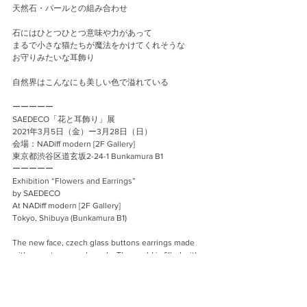
天然石・パールとの組み合わせ
石にはひとつひとつ意味や力があって
まるで小さな猫たちが魔法をかけてくれそうな
お守りみたいな耳飾り
自然界はこんなにも美しい色で溢れている
ーーーーー
SAEDECO「花と耳飾り」展
2021年3月5日（金）ー3月28日（日）
会場：NADiff modern [2F Gallery]
東京都渋谷区道玄坂2-24-1 Bunkamura B1
ーーーーー
Exhibition “Flowers and Earrings”
by SAEDECO
At NADiff modern [2F Gallery]
Tokyo, Shibuya (Bunkamura B1)
The new face, czech glass buttons earrings made 
with gemstones and pearls. The world is filled with 
wonderful colors.
Event
Works