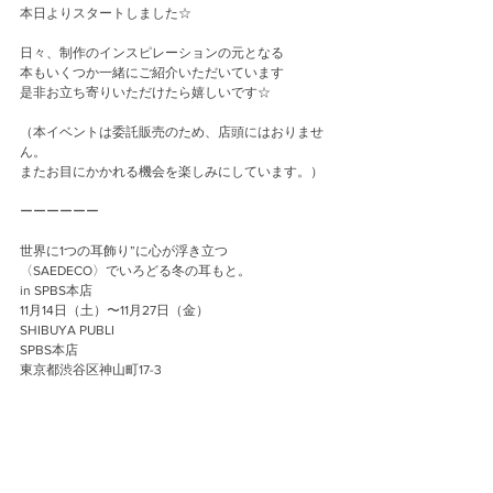
本日よりスタートしました☆
日々、制作のインスピレーションの元となる
本もいくつか一緒にご紹介いただいています
是非お立ち寄りいただけたら嬉しいです☆
（本イベントは委託販売のため、店頭にはおりませ
ん。
またお目にかかれる機会を楽しみにしています。）
ーーーーーー
世界に1つの耳飾り”に心が浮き立つ
〈SAEDECO〉でいろどる冬の耳もと。
in SPBS本店
11月14日（土）〜11月27日（金）
SHIBUYA PUBLI
SPBS本店
東京都渋谷区神山町17-3
営業時間 11:00-21:00
https://www.shibuyabooks.co.jp/event/7017/
Event