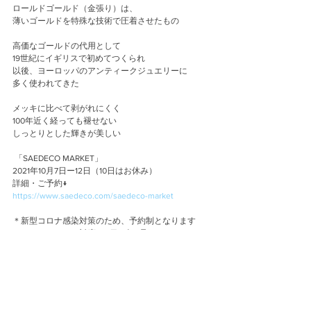
ロールドゴールド（金張り）は、
薄いゴールドを特殊な技術で圧着させたもの
高価なゴールドの代用として
19世紀にイギリスで初めてつくられ
以後、ヨーロッパのアンティークジュエリーに
多く使われてきた
メッキに比べて剥がれにくく
100年近く経っても褪せない
しっとりとした輝きが美しい
 「SAEDECO MARKET」
2021年10月7日ー12日（10日はお休み）
詳細・ご予約↓
https://www.saedeco.com/saedeco-market
＊新型コロナ感染対策のため、予約制となります
＊オンラインでの対応は11日9時〜承ります
Atelier
Event