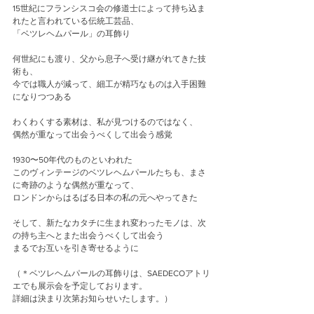
15世紀にフランシスコ会の修道士によって持ち込ま
れたと言われている伝統工芸品、
「ベツレヘムパール」の耳飾り
何世紀にも渡り、父から息子へ受け継がれてきた技
術も、
今では職人が減って、細工が精巧なものは入手困難
になりつつある
わくわくする素材は、私が見つけるのではなく、
偶然が重なって出会うべくして出会う感覚
1930〜50年代のものといわれた
このヴィンテージのベツレヘムパールたちも、まさ
に奇跡のような偶然が重なって、
ロンドンからはるばる日本の私の元へやってきた
そして、新たなカタチに生まれ変わったモノは、次
の持ち主へとまた出会うべくして出会う
まるでお互いを引き寄せるように
（＊ベツレヘムパールの耳飾りは、SAEDECOアトリ
エでも展示会を予定しております。
詳細は決まり次第お知らせいたします。）