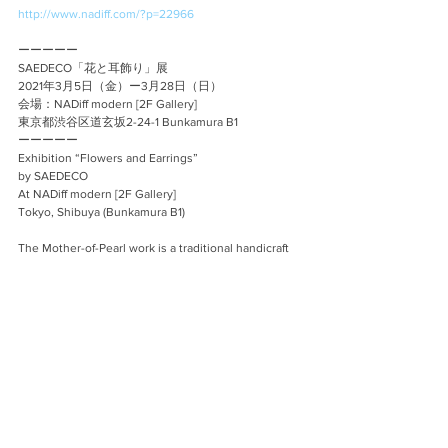
http://www.nadiff.com/?p=22966
ーーーーー
SAEDECO「花と耳飾り」展
2021年3月5日（金）ー3月28日（日）
会場：NADiff modern [2F Gallery]
東京都渋谷区道玄坂2-24-1 Bunkamura B1
ーーーーー
Exhibition “Flowers and Earrings”
by SAEDECO
At NADiff modern [2F Gallery]
Tokyo, Shibuya (Bunkamura B1)
The Mother-of-Pearl work is a traditional handicraft 
in Bethlehem, and is said to have been brought to 
the city by Franciscan friars from Italy in the 15th 
century. In the Cristian Community of Bethlehem 
this unusual handcraft art has been passed from 
father to son for some century. The tools used are 
very primitive, a coping saw, a small chisel and file. 
Nowadays, the number of craftsman has been 
decreasing.
Through a series of miracles, I found the bethlehem 
pearls and they came here all the way from London.
Event