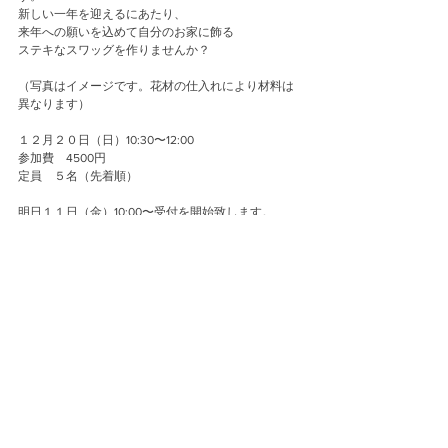
新しい一年を迎えるにあたり、
来年への願いを込めて自分のお家に飾る
ステキなスワッグを作りませんか？
（写真はイメージです。花材の仕入れにより材料は
異なります）
１２月２０日（日）10:30〜12:00
参加費　4500円
定員　５名（先着順）
明日１１日（金）10:00〜受付を開始致します。
お電話　042-649-3748
または、DMにて先着順にて受付致します。
定員に達し次第締め切りとさせて頂きます。
新型コロナウィルス感染予防と致しまして、
マスクの着用
入り口での手の消毒のご協力をお願い致します。
また、定期的な換気、スタッフのマスク着用をさせ
て頂きます。
Event