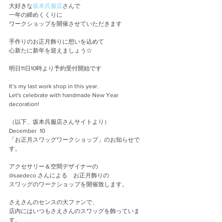
大好きな
坂本呉服店
さんで
一年の締めくくりに
ワークショップを開催させていただきます
手作りのお正月飾りに想いを込めて
心新たに新年を迎えましょう☆
明日11日10時より予約受付開始です
It’s my last work shop in this year.
Let's celebrate with handmade New Year 
decoration!
（以下、坂本呉服店さんサイトより）
December  10
「お正月スワッグワークショップ」のお知らせで
す。
アクセサリー＆空間デザイナーの
@saedeco さんによる　お正月飾りの
スワッグのワークショップを開催致します。
さえさんのセンスの大ファンで、
店内にはいつもさえさんのスワッグを飾っていま
す。